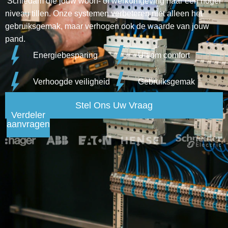
Schiedam die jouw woon- of werkomgeving naar een hoger
niveau tillen. Onze systemen verbeteren niet alleen het
gebruiksgemak, maar verhogen ook de waarde van jouw
pand.
Energiebesparing
Ultiem comfort
Verhoogde veiligheid
Gebruiksgemak
Stel Ons Uw Vraag
Verdeler
aanvragen