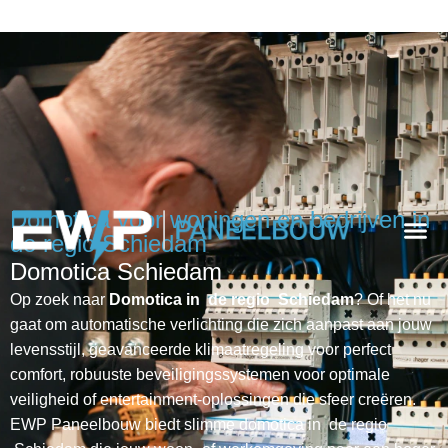
Domotica voor woningen en bedrijven in
de regio Schiedam
Domotica Schiedam
Op zoek naar
Domotica in
de regio Schiedam
? Of het nu
gaat om automatische verlichting die zich aanpast aan jouw
levensstijl, geavanceerde klimaatregeling voor perfect
comfort, robuuste beveiligingssystemen voor optimale
veiligheid of entertainment-oplossingen die sfeer creëren.
EWP Paneelbouw biedt slimme domotica in de regio