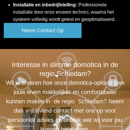
Installatie en inbedrijfstelling:
Professionele
installatie door onze ervaren technici, waarna het
systeem volledig wordt getest en geoptimaliseerd.
Neem Contact Op
Interesse in slimme domotica in de
regio Schiedam?
Wil je ervaren hoe onze domotica-oplossingen
jouw leven makkelijker en comfortabeler
kunnen maken in de regio Schiedam? Neem
dan vrijblijvend contact met ons op voor
persoonlijk advies en ontdek wat wij voor jou
kunnen betekenen.