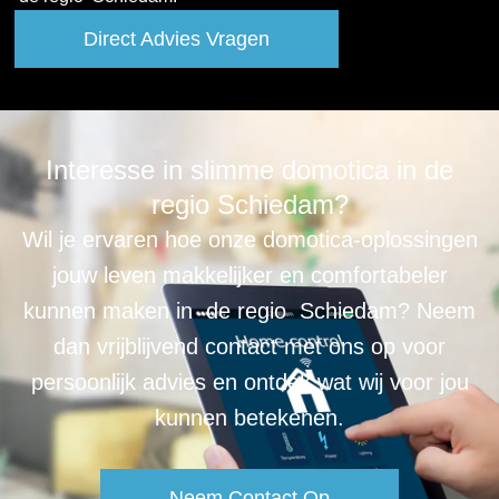
Direct Advies Vragen
Interesse in slimme domotica in de
regio Schiedam?
Wil je ervaren hoe onze domotica-oplossingen
jouw leven makkelijker en comfortabeler
kunnen maken in de regio Schiedam? Neem
dan vrijblijvend contact met ons op voor
persoonlijk advies en ontdek wat wij voor jou
kunnen betekenen.
Neem Contact Op