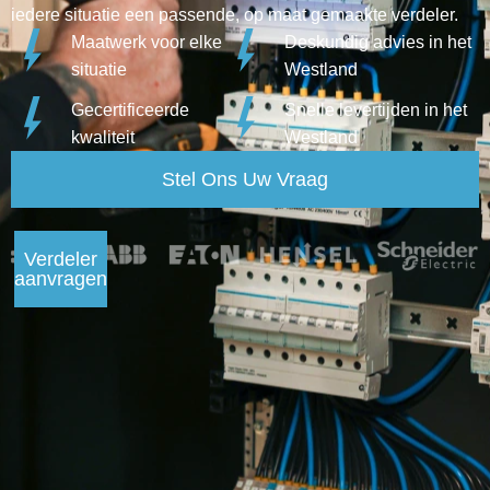
iedere situatie een passende, op maat gemaakte verdeler.
Maatwerk voor elke
Deskundig advies in het
situatie
Westland
Gecertificeerde
Snelle levertijden in het
kwaliteit
Westland
Stel Ons Uw Vraag
Verdeler
aanvragen