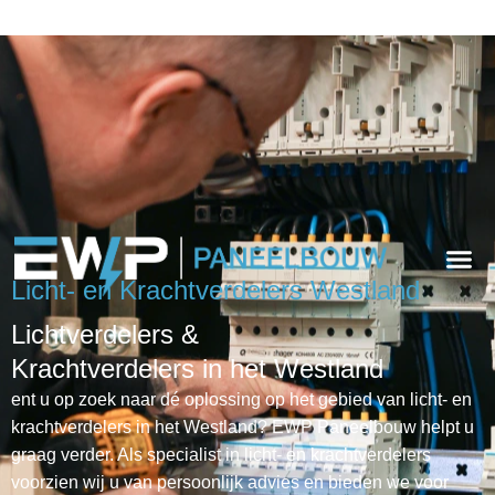
Licht- en Krachtverdelers Westland
Lichtverdelers &
Krachtverdelers in het Westland
ent u op zoek naar dé oplossing op het gebied van licht- en
krachtverdelers in het Westland? EWP Paneelbouw helpt u
graag verder. Als specialist in licht- en krachtverdelers
voorzien wij u van persoonlijk advies en bieden we voor