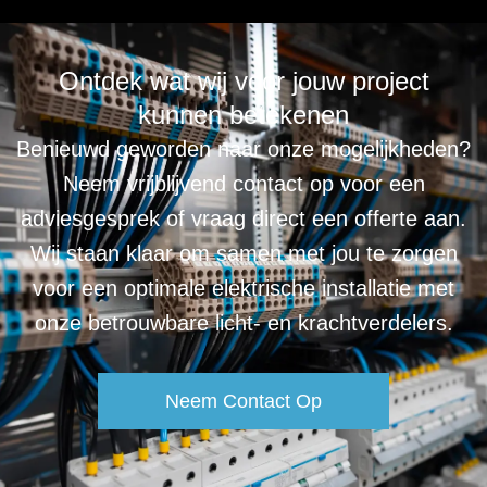
Ontdek wat wij voor jouw project
kunnen betekenen
Benieuwd geworden naar onze mogelijkheden?
Neem vrijblijvend contact op voor een
adviesgesprek of vraag direct een offerte aan.
Wij staan klaar om samen met jou te zorgen
voor een optimale elektrische installatie met
onze betrouwbare licht- en krachtverdelers.
Neem Contact Op