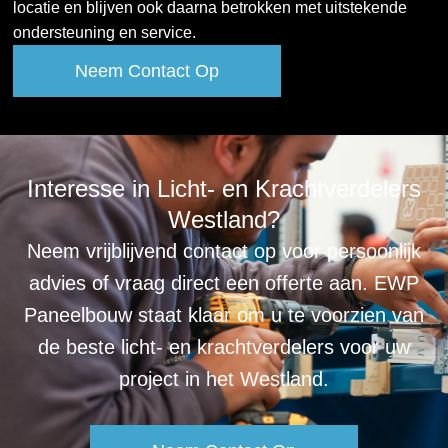
locatie en blijven ook daarna betrokken met uitstekende
ondersteuning en service.
Neem Contact Op
Interesse in Licht- en Krachtverdelers
Westland?
Neem vrijblijvend contact op voor persoonlijk
advies of vraag direct een offerte aan. EWP
Paneelbouw staat klaar om u te voorzien van
de beste licht- en krachtverdelers voor uw
project in het Westland.