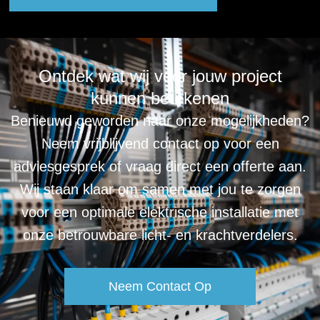
Ontdek wat wij voor jouw project
kunnen betekenen
Benieuwd geworden naar onze mogelijkheden?
Neem vrijblijvend contact op voor een
adviesgesprek of vraag direct een offerte aan.
Wij staan klaar om samen met jou te zorgen
voor een optimale elektrische installatie met
onze betrouwbare licht- en krachtverdelers.
Neem Contact Op