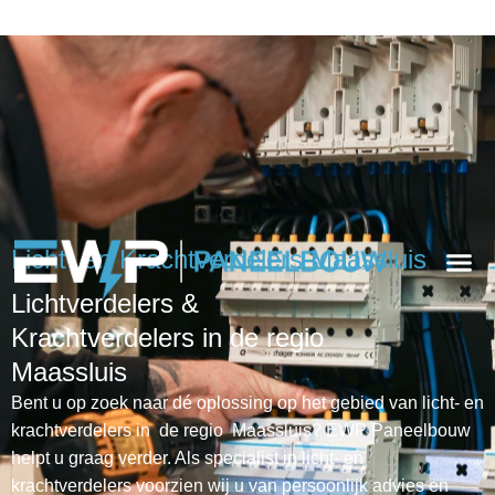
Licht- en Krachtverdelers Maassluis
Lichtverdelers &
Krachtverdelers in de regio
Maassluis
Bent u op zoek naar dé oplossing op het gebied van licht- en
krachtverdelers in de regio Maassluis? EWP Paneelbouw
helpt u graag verder. Als specialist in licht- en
krachtverdelers voorzien wij u van persoonlijk advies en