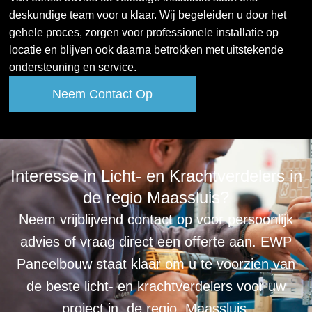
deskundige team voor u klaar. Wij begeleiden u door het
gehele proces, zorgen voor professionele installatie op
locatie en blijven ook daarna betrokken met uitstekende
ondersteuning en service.
Neem Contact Op
Interesse in Licht- en Krachtverdelers in
de regio Maassluis?
Neem vrijblijvend contact op voor persoonlijk
advies of vraag direct een offerte aan. EWP
Paneelbouw staat klaar om u te voorzien van
de beste licht- en krachtverdelers voor uw
project in de regio Maassluis.