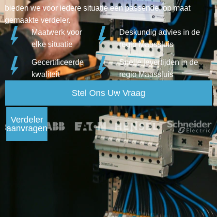
bieden we voor iedere situatie een passende, op maat
gemaakte verdeler.
Maatwerk voor
Deskundig advies in de
elke situatie
regio Maassluis
Gecertificeerde
Snelle levertijden in de
kwaliteit
regio Maassluis
Stel Ons Uw Vraag
Verdeler
aanvragen