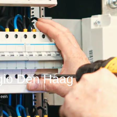
egio Den Haag
t u
e een