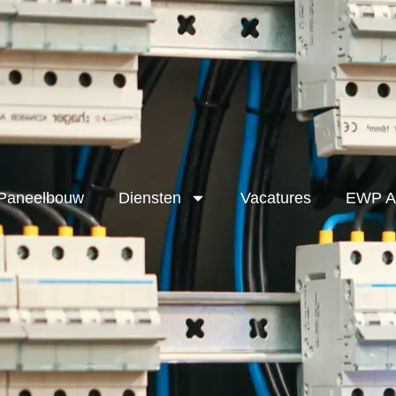
Paneelbouw
Diensten
Vacatures
EWP A