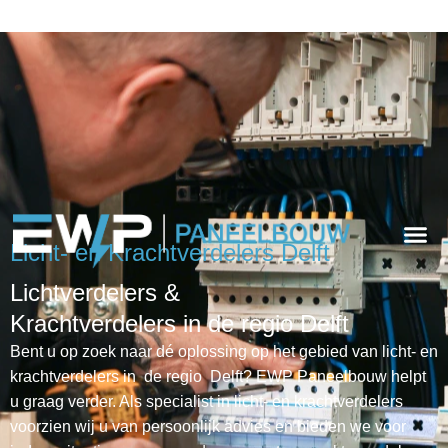
Licht- en Krachtverdelers Delft
Lichtverdelers &
Krachtverdelers in de regio Delft
Bent u op zoek naar dé oplossing op het gebied van licht- en
krachtverdelers in de regio Delft? EWP Paneelbouw helpt
u graag verder. Als specialist in licht- en krachtverdelers
voorzien wij u van persoonlijk advies en bieden we voor