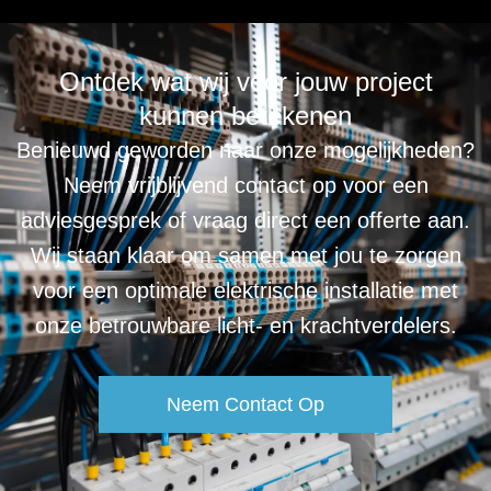
Ontdek wat wij voor jouw project
kunnen betekenen
Benieuwd geworden naar onze mogelijkheden?
Neem vrijblijvend contact op voor een
adviesgesprek of vraag direct een offerte aan.
Wij staan klaar om samen met jou te zorgen
voor een optimale elektrische installatie met
onze betrouwbare licht- en krachtverdelers.
Neem Contact Op