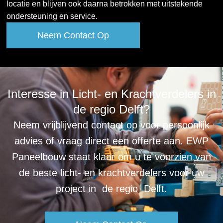
locatie en blijven ook daarna betrokken met uitstekende
ondersteuning en service.
Neem Contact Op
Interesse in Licht- en Krachtverdelers in
de regio Delft?
Neem vrijblijvend contact op voor persoonlijk
advies of vraag direct een offerte aan. EWP
Paneelbouw staat klaar om u te voorzien van
de beste licht- en krachtverdelers voor uw
project in de regio Delft.