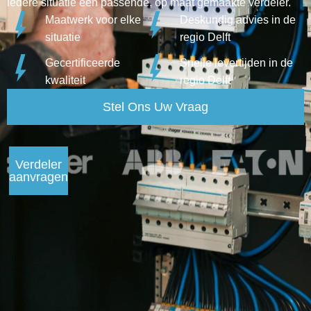
iedere situatie een passende, op maat gemaakte verdeler.
Maatwerk voor elke
Deskundig advies in de
situatie
regio Delft
Gecertificeerde
Snelle levertijden in de
kwaliteit
regio Delft
Stel Ons Uw Vraag
Verdeler
aanvragen